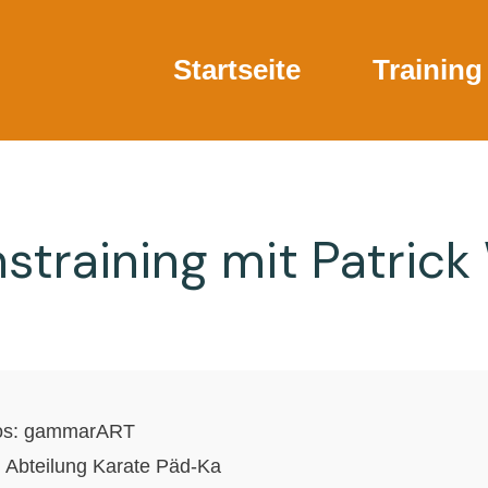
Startseite
Training
nstraining mit Patrick
os:
gammarART
. Abteilung Karate Päd-Ka