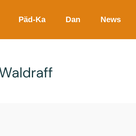
Päd-Ka
Dan
News
 Waldraff