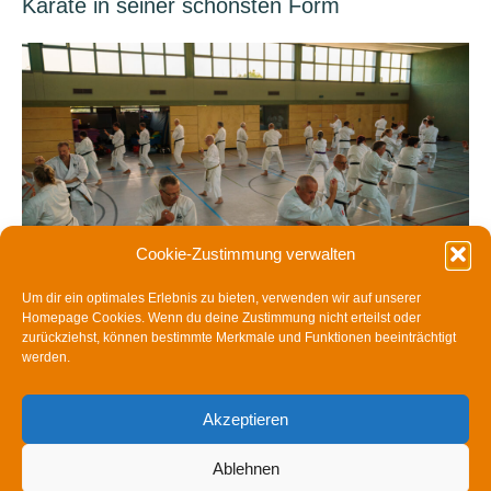
Karate in seiner schönsten Form
Cookie-Zustimmung verwalten
Karate erleben – Intensivlehrgang Lebach
Um dir ein optimales Erlebnis zu bieten, verwenden wir auf unserer
2025
Homepage Cookies. Wenn du deine Zustimmung nicht erteilst oder
zurückziehst, können bestimmte Merkmale und Funktionen beeinträchtigt
werden.
Akzeptieren
Ablehnen