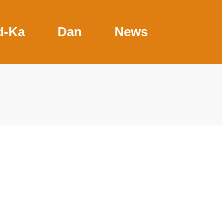
d-Ka
Dan
News